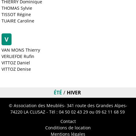
THIERRY Dominique
THOMAS Sylvie
TISSOT Régine
TUAIRE Caroline
V
VAN MONS Thierry
VERLIEFDE Rufin
VITTOZ Daniel
VITTOZ Denise
ÉTÉ
HIVER
© Association des Meublés- 341 route des Grandes Alpes-
74220 LA CLUSAZ - Tél :
04 50 02 43 29
ou 09 62 11 68 59
Contact
Conditions de location
Mentions légales