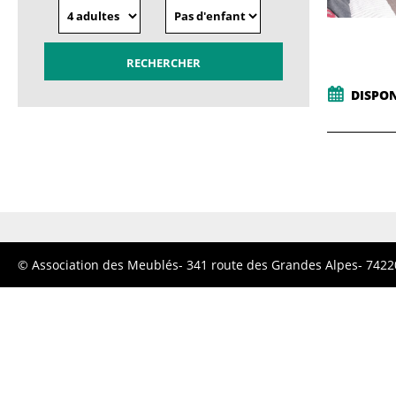
DISPON
© Association des Meublés- 341 route des Grandes Alpes- 74220