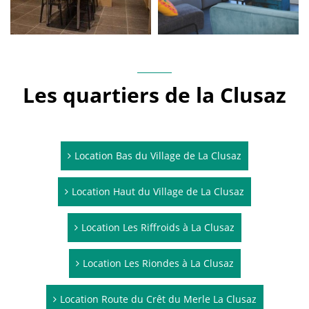
Les quartiers de la Clusaz
Location Bas du Village de La Clusaz
Location Haut du Village de La Clusaz
Location Les Riffroids à La Clusaz
Location Les Riondes à La Clusaz
Location Route du Crêt du Merle La Clusaz