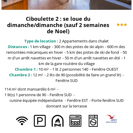
Ciboulette 2 : se loue du
dimanche/dimanche (sauf 2 semaines
de Noel)
Type de location :
2
Appartements dans chalet
Distances :
1 km
village
300 m
des pistes de ski alpin
600 m
des
remontées mécaniques en hiver
5 km
des pistes de ski de fond
50
m
d'un arrêt navettes en hiver
50 m
d'un arrêt navettes en été
1
km
de la gare routière du village
Chambre 1 :
10
m²
1 lit 2 personnes
140
Fenêtre
OUEST
Chambre 2 :
12
m²
2 lits de 90
(possibilité de faire un grand lit)
Fenêtre
SUD
114 m² dont mansardés 6
m²
1
lit(s) 1 personne de 90
Fenêtre
SUD
cuisine équipée indépendante
Fenêtre
EST
Porte-fenêtre
SUD
donnant sur la terrasse