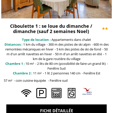
Ciboulette 1 : se loue du dimanche /
dimanche (sauf 2 semaines Noel)
Type de location :
Appartements dans chalet
Distances :
1 km du
village
300 m
des pistes de ski alpin
600 m
des
remontées mécaniques en hiver
5 km
des pistes de ski de fond
50
m
d'un arrêt navettes en hiver
50 m
d'un arrêt navettes en été
1
km
de la gare routière du village
Chambre 1 :
10
m²
2 lits de 80
cm (possibilité de faire un grand lit)
Fenêtre
Sud
Chambre 2 :
11
m²
1 lit 2 personnes
140 cm
Fenêtre
Est
57
m²
coin cuisine équipée
Fenêtre
sud
FICHE DÉTAILLÉE