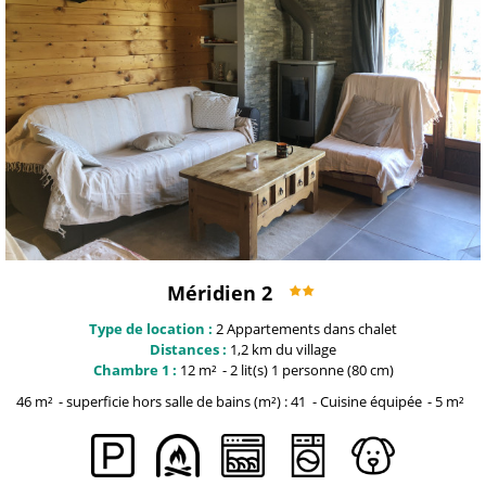
Méridien 2
Type de location :
2
Appartements dans chalet
Distances :
1,2 km du
village
Chambre 1 :
12
m²
2
lit(s) 1 personne (80 cm)
46
m²
superficie hors salle de bains (m²) :
41
Cuisine équipée
5
m²