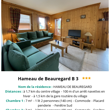
Hameau de Beauregard B 3
Nom de la résidence :
HAMEAU DE BEAUREGARD
Distances :
à 1,7 km du centre
village
100 m
d'un arrêt navettes en
hiver
à 1,5 km
de la gare routière du village
Chambre 1 :
7
m²
1
lit 2 personnes (140 cm)
Commode
Placard
penderie
Fenêtre
Sud
Chambre 2 :
7
m²
2
lit(s) 1 personne (90 cm)
Commode
Fenêtre