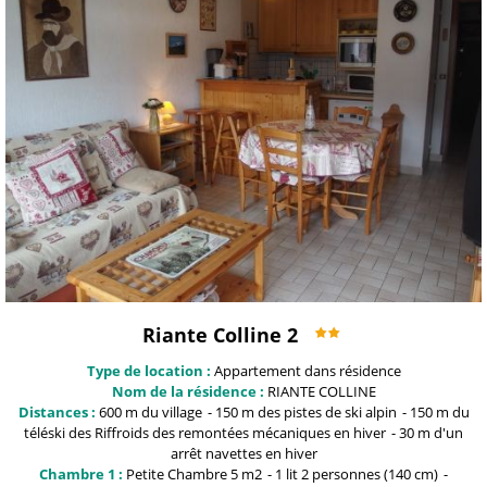
Riante Colline 2
Type de location :
Appartement dans résidence
Nom de la résidence :
RIANTE COLLINE
Distances :
600 m du
village
150 m
des pistes de ski alpin
150 m du
téléski des Riffroids
des remontées mécaniques en hiver
30 m
d'un
arrêt navettes en hiver
Chambre 1 :
Petite Chambre
5 m2
1
lit 2 personnes (140 cm)