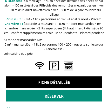
Distances :
900 m
village
150 m piste des Riffroids
des pistes de ski
alpin
150 m téléski des Riffroids
des remontées mécaniques en hiver
30 m
d'un arrêt navettes en hiver
500 m
de la gare routière du
village
Coin nuit :
5
m²
1 lit 2 personnes
en 140
Fenêtre
nord
Placard
Chambre 1 :
à coté de la
mezzanine
8.50 m² dont mansardés 4
m²
chambre mansardée
2 lits superposés (lit haut interdit -6ans)
de 90
cm
confort supplémentaire :
coin TV pour enfants
Placard penderie
53 m² dont mansardés 6
m²
5
m²
mansardée
1 lit 2 personnes
160 x 200
ouverte sur le séjour
Fenêtre
est
coin cuisine équipée
FICHE DÉTAILLÉE
RÉSERVER