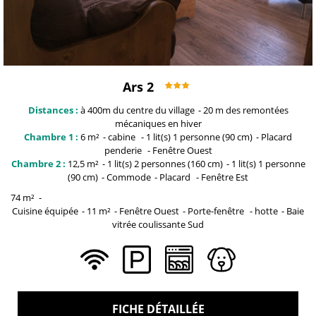
Ars 2
Distances :
à 400m du centre du
village
20 m
des remontées
mécaniques en hiver
Chambre 1 :
6
m²
cabine
1
lit(s) 1 personne (90 cm)
Placard
penderie
Fenêtre
Ouest
Chambre 2 :
12,5
m²
1
lit(s) 2 personnes (160 cm)
1
lit(s) 1 personne
(90 cm)
Commode
Placard
Fenêtre
Est
74
m²
Cuisine équipée
11
m²
Fenêtre
Ouest
Porte-fenêtre
hotte
Baie
vitrée coulissante
Sud
FICHE DÉTAILLÉE