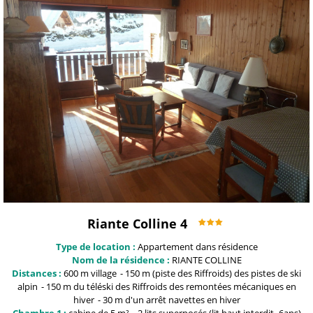
Riante Colline 4
Type de location :
Appartement dans résidence
Nom de la résidence :
RIANTE COLLINE
Distances :
600 m
village
150 m (piste des Riffroids)
des pistes de ski
alpin
150 m du téléski des Riffroids
des remontées mécaniques en
hiver
30 m
d'un arrêt navettes en hiver
Chambre 1 :
cabine
de 5 m²
2 lits superposés (lit haut interdit -6ans)