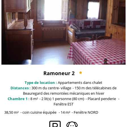
Ramoneur 2
Type de location :
Appartements dans chalet
Distances :
300 m du centre-
village
150 m des télécabines de
Beauregard
des remontées mécaniques en hiver
Chambre 1 :
8
m²
2
lit(s) 1 personne (80 cm)
Placard penderie
Fenêtre
EST
38,50
m²
coin cuisine équipée
14
m²
Fenêtre
NORD