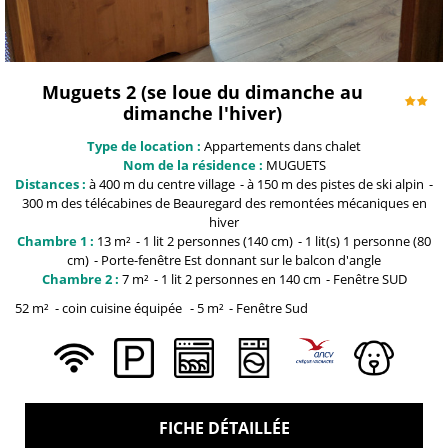
Muguets 2 (se loue du dimanche au
dimanche l'hiver)
Type de location :
Appartements dans chalet
Nom de la résidence :
MUGUETS
Distances :
à 400 m du centre
village
à 150 m
des pistes de ski alpin
300 m des télécabines de Beauregard
des remontées mécaniques en
hiver
Chambre 1 :
13
m²
1
lit 2 personnes (140 cm)
1
lit(s) 1 personne (80
cm)
Porte-fenêtre
Est donnant sur le balcon d'angle
Chambre 2 :
7
m²
1 lit 2 personnes
en 140 cm
Fenêtre
SUD
52
m²
coin cuisine équipée
5
m²
Fenêtre
Sud
FICHE DÉTAILLÉE