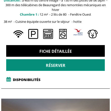
Distances :
à 400 m du centre
village
à 150 m
des pistes de ski alpin
300 m des télécabines de Beauregard
des remontées mécaniques en
hiver
Chambre 1 :
12
m²
2 lits de 80
Fenêtre
Ouest
38
m²
Cuisine équipée ouverte sur le séjour
hotte
FICHE DÉTAILLÉE
RÉSERVER
DISPONIBILITÉS