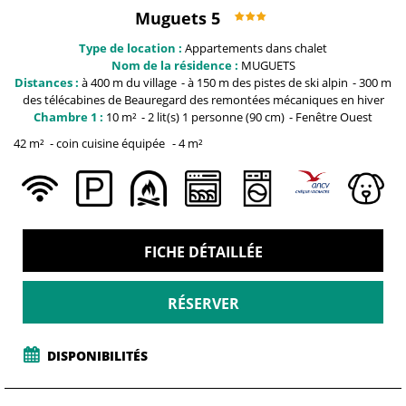
Muguets 5
Type de location :
Appartements dans chalet
Nom de la résidence :
MUGUETS
Distances :
à 400 m du
village
à 150 m
des pistes de ski alpin
300 m
des télécabines de Beauregard
des remontées mécaniques en hiver
Chambre 1 :
10
m²
2
lit(s) 1 personne (90 cm)
Fenêtre
Ouest
42
m²
coin cuisine équipée
4
m²
FICHE DÉTAILLÉE
RÉSERVER
DISPONIBILITÉS