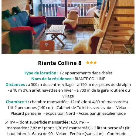
Riante Colline 8
Type de location :
12
Appartements dans chalet
Nom de la résidence :
RIANTE COLLINE
Distances :
à 500 m du centre-
village
à 150 m
des pistes de ski alpin
à 10 m
d'un arrêt navettes en hiver
à 700 m
de la gare routière du
village
Chambre 1 :
chambre mansardée
: 12 m² (dont 4,80 m² mansardés)
1
lit 2 personnes (140 cm)
Cabinet de Toilette
avec lavabo
Vélux
Placard penderie
exposition
Nord
Accès
par un escalier raide
51
m²
(dont superficie mansardée
: 6,50 m²)
mansardée
: 7,82 m² (dont 1,70 m² mansardés)
2 lits superposés (lit
haut interdit -6ans)
de 90
Velux
Fenêtre
(sur salon)
Commode