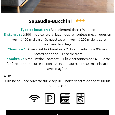
Sapaudia-Bucchini
Type de location :
Appartement dans résidence
Distances :
à 300 m du centre-
village
des remontées mécaniques en
hiver
à 100 m
d'un arrêt navettes en hiver
à 200 m
de la gare
routière du village
Chambre 1 :
6
m²
Petite Chambre
2
lits en hauteur de 90 cm
Placard penderie
Fenêtre
Nord
Chambre 2 :
6
m²
Petite Chambre
1 lit 2 personnes
de 140
Porte-
fenêtre
donnant sur le balcon
2
lits en hauteur de 90 cm
Placard
avec étagères
43
m²
Cuisine équipée ouverte sur le séjour
Porte-fenêtre
donnant sur un
petit balcon