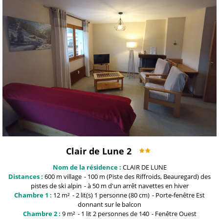
Clair de Lune 2
Nom de la résidence :
CLAIR DE LUNE
Distances :
600 m
village
100 m (Piste des Riffroids, Beauregard)
des
pistes de ski alpin
à 50 m
d'un arrêt navettes en hiver
Chambre 1 :
12
m²
2
lit(s) 1 personne (80 cm)
Porte-fenêtre
Est
donnant sur le balcon
Chambre 2 :
9
m²
1 lit 2 personnes
de 140
Fenêtre
Ouest