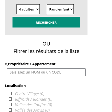
OU
Filtrer les résultats de la liste
Propriétaire / Appartement
Localisation
Centre Village
(
0
)
Riffroids / Riondes
(
0
)
Vallée des Confins
(
0
)
Vallée des Aravis
(
0
)