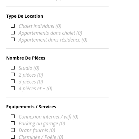
Type De Location
Chalet individuel
(
0
)
Appartements dans chalet
(
0
)
Appartement dans résidence
(
0
)
Nombre De Pièces
Studio
(
0
)
2 pièces
(
0
)
3 pièces
(
0
)
4 pièces et +
(
0
)
Equipements / Services
Connexion internet / wifi
(
0
)
Parking ou garage
(
0
)
Draps fournis
(
0
)
Cheminée / Poêle
(
0
)