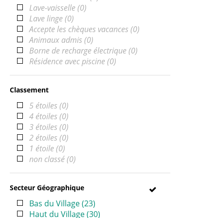
Lave-vaisselle
(
0
)
Lave linge
(
0
)
Accepte les chèques vacances
(
0
)
Animaux admis
(
0
)
Borne de recharge électrique
(
0
)
Résidence avec piscine
(
0
)
Classement
5 étoiles
(
0
)
4 étoiles
(
0
)
3 étoiles
(
0
)
2 étoiles
(
0
)
1 étoile
(
0
)
non classé
(
0
)
Secteur Géographique
Bas du Village
(
23
)
Haut du Village
(
30
)