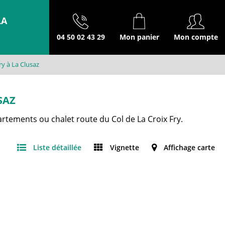
LA
04 50 02 43 29
Mon panier
Mon compte
ry à La Clusaz
SAZ
rtements ou chalet route du Col de La Croix Fry.
Liste détaillée
Vignette
Affichage carte