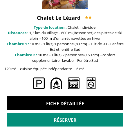
Chalet Le Lézard
Type de location :
Chalet individuel
Distances :
1,3 km du
village
600 m (Bossonnet)
des pistes de ski
alpin
100 m
d'un arrêt navettes en hiver
Chambre 1 :
10
m²
1
lit(s) 1 personne (80 cm)
1 lit
de 90
Fenêtre
Est et fenêtre Sud
Chambre 2 :
10
m²
1
lit(s) 2 personnes (160 cm)
confort
supplémentaire :
lavabo
Fenêtre
Sud
129
m²
cuisine équipée indépendante
6
m²
FICHE DÉTAILLÉE
RÉSERVER