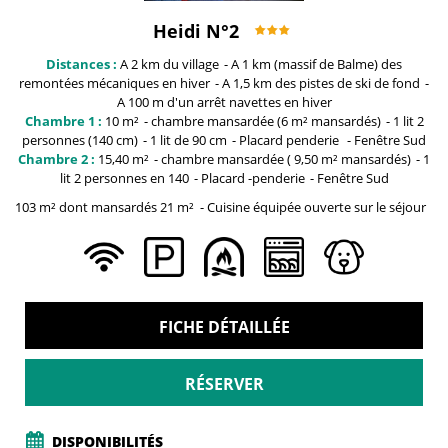
Heidi N°2
Distances :
A 2 km du
village
A 1 km (massif de Balme)
des
remontées mécaniques en hiver
A 1,5 km
des pistes de ski de fond
A 100 m
d'un arrêt navettes en hiver
Chambre 1 :
10
m²
chambre mansardée
(6 m² mansardés)
1
lit 2
personnes (140 cm)
1 lit
de 90 cm
Placard penderie
Fenêtre
Sud
Chambre 2 :
15,40
m²
chambre mansardée
( 9,50 m² mansardés)
1
lit 2 personnes
en 140
Placard
-penderie
Fenêtre
Sud
103 m² dont mansardés 21
m²
Cuisine équipée ouverte sur le séjour
FICHE DÉTAILLÉE
RÉSERVER
DISPONIBILITÉS