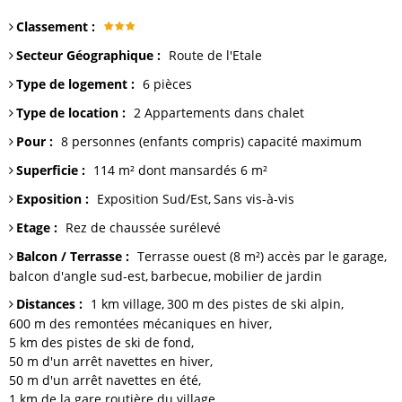
Classement
:
Secteur Géographique
:
Route de l'Etale
Type de logement
:
6 pièces
Type de location
:
2
Appartements dans chalet
Pour
:
8 personnes (enfants compris)
capacité maximum
Superficie
:
114 m² dont mansardés 6
m²
Exposition
:
Exposition Sud/Est
Sans vis-à-vis
Etage
:
Rez de chaussée surélevé
Balcon / Terrasse
:
Terrasse
ouest (8 m²) accès par le garage
balcon
d'angle sud-est
barbecue
mobilier de jardin
Distances
:
1 km
village
300 m
des pistes de ski alpin
600 m
des remontées mécaniques en hiver
5 km
des pistes de ski de fond
50 m
d'un arrêt navettes en hiver
50 m
d'un arrêt navettes en été
1 km
de la gare routière du village