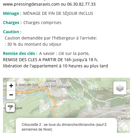
www.pressingdesaravis.com ou 06.30.82.77.33
Ménage
:
MÉNAGE DE FIN DE SÉJOUR INCLUS
Charges
:
Charges comprises
Caution
:
Caution demandée par l'hébergeur à l'arrivée:
: 30 % du montant du séjour
Remise des clés
:
A savoir :
clé sur la porte
REMISE DES CLES A PARTIR DE 16h jusqu'à 18 h
libération de l'appartement à 10 heures au plus tard
+
−
Ciboulette 2 : se loue du dimanche/dimanche (sauf 2
semaines de Noel)