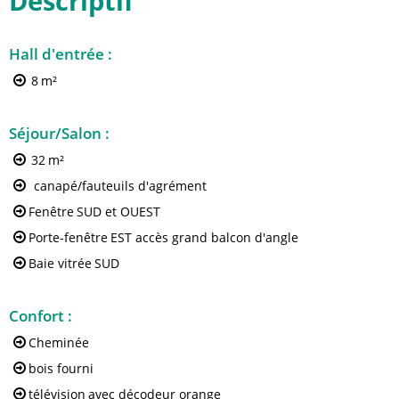
Descriptif
Hall d'entrée
:
8
m²
Séjour/Salon
:
32
m²
canapé/fauteuils d'agrément
Fenêtre
SUD et OUEST
Porte-fenêtre
EST accès grand balcon d'angle
Baie vitrée
SUD
Confort
:
Cheminée
bois fourni
télévision
avec décodeur orange