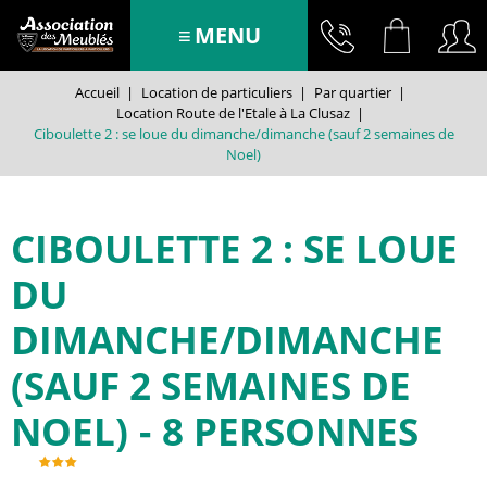
MENU
Accueil
|
Location de particuliers
|
Par quartier
|
Location Route de l'Etale à La Clusaz
|
Ciboulette 2 : se loue du dimanche/dimanche (sauf 2 semaines de
Noel)
CIBOULETTE 2 : SE LOUE
DU
DIMANCHE/DIMANCHE
(SAUF 2 SEMAINES DE
NOEL)
8 PERSONNES