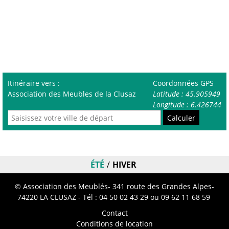
Itinéraire vers :
Coordonnées GPS
Association des Meubles de la Clusaz
Latitude : 45.905949
Longitude : 6.426744
Calculer
ÉTÉ
HIVER
© Association des Meublés- 341 route des Grandes Alpes-
74220 LA CLUSAZ - Tél :
04 50 02 43 29
ou 09 62 11 68 59
Contact
Conditions de location