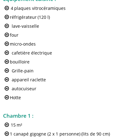
4
plaques vitrocéramiques
réfrigérateur
(120 l)
lave-vaisselle
four
micro-ondes
cafetière électrique
bouilloire
Grille-pain
appareil raclette
autocuiseur
Hotte
Chambre 1
:
15
m²
1 canapé gigogne (2 x 1 personne)
(lits de 90 cm)