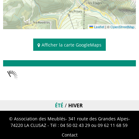
Leaflet
|
©
OpenStreetMap
Afficher la carte GoogleMaps
Disponibilités
ÉTÉ
HIVER
© Association des Meublés- 341 route des Grandes Alpes-
74220 LA CLUSAZ - Tél :
04 50 02 43 29
ou 09 62 11 68 59
Contact