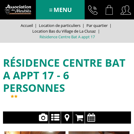
MENU
Accueil
|
Location de particuliers
|
Par quartier
|
Location Bas du Village de La Clusaz
|
Résidence Centre Bat A appt 17
RÉSIDENCE CENTRE BAT
A APPT 17
6
PERSONNES