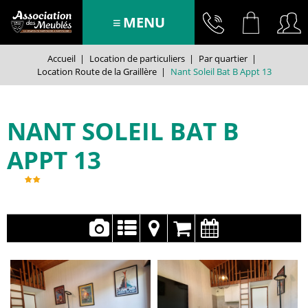
MENU
Accueil
|
Location de particuliers
|
Par quartier
|
Location Route de la Graillère
|
Nant Soleil Bat B Appt 13
NANT SOLEIL BAT B
APPT 13