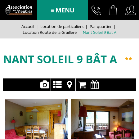
MENU
Accueil
|
Location de particuliers
|
Par quartier
|
Location Route de la Graillère
|
Nant Soleil 9 Bât A
NANT SOLEIL 9 BÂT A