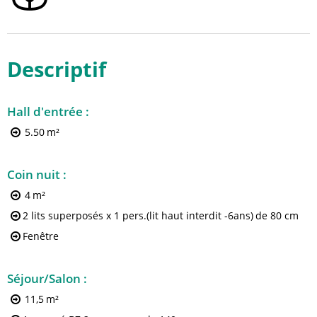
Descriptif
Hall d'entrée
:
5.50
m²
Coin nuit
:
4
m²
2 lits superposés x 1 pers.(lit haut interdit -6ans)
de 80 cm
Fenêtre
Séjour/Salon
:
11,5
m²