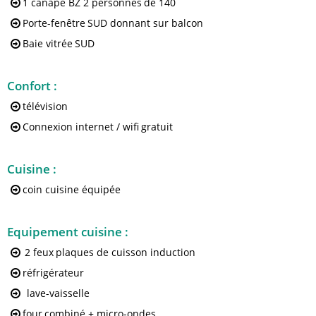
1 canapé BZ 2 personnes
de 140
Porte-fenêtre
SUD donnant sur balcon
Baie vitrée
SUD
Confort
:
télévision
Connexion internet / wifi
gratuit
Cuisine
:
coin cuisine équipée
Equipement cuisine
:
2 feux
plaques de cuisson induction
réfrigérateur
lave-vaisselle
four
combiné + micro-ondes