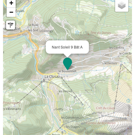
+
−
Nant Soleil 9 Bât A