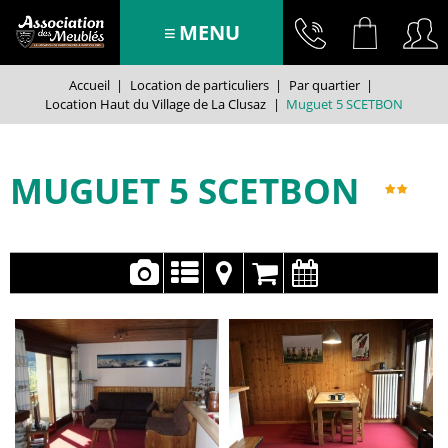
MENU
Accueil
|
Location de particuliers
|
Par quartier
|
Location Haut du Village de La Clusaz
|
Muguet 5 SCETBON
MUGUET 5 SCETBON