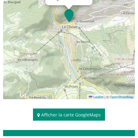
Leaflet
|
©
OpenStreetMap
Afficher la carte GoogleMaps