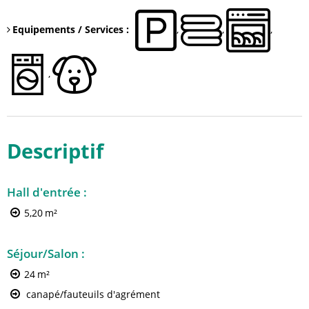
Equipements / Services
:
Descriptif
Hall d'entrée
:
5,20
m²
Séjour/Salon
:
24
m²
canapé/fauteuils d'agrément