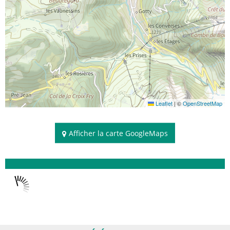
Leaflet
|
©
OpenStreetMap
Afficher la carte GoogleMaps
Disponibilités