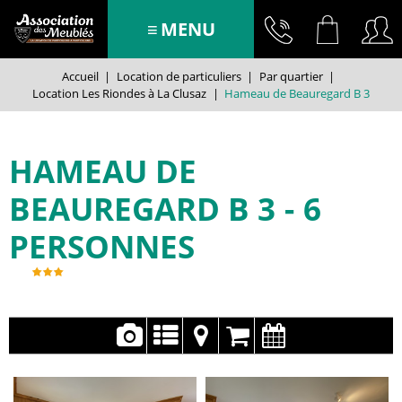
MENU
Accueil
|
Location de particuliers
|
Par quartier
|
Location Les Riondes à La Clusaz
|
Hameau de Beauregard B 3
HAMEAU DE
BEAUREGARD B 3
6
PERSONNES