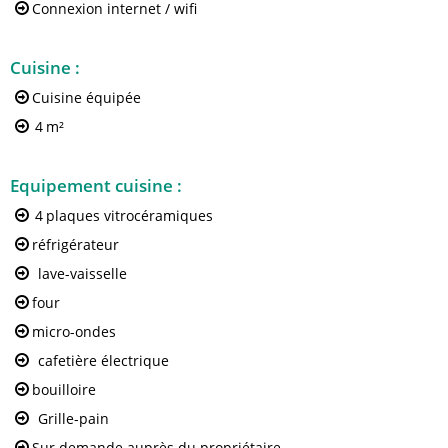
Connexion internet / wifi
Cuisine
:
Cuisine équipée
4
m²
Equipement cuisine
:
4
plaques vitrocéramiques
réfrigérateur
lave-vaisselle
four
micro-ondes
cafetière électrique
bouilloire
Grille-pain
Sur demande auprès du propriétaire