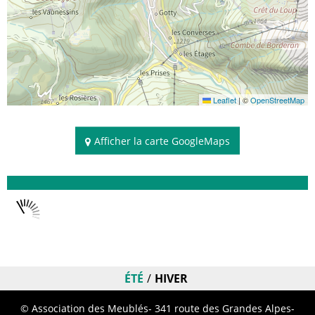
Leaflet
|
©
OpenStreetMap
Afficher la carte GoogleMaps
Disponibilités
ÉTÉ
HIVER
© Association des Meublés- 341 route des Grandes Alpes-