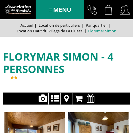
MENU
Accueil
|
Location de particuliers
|
Par quartier
|
Location Haut du Village de La Clusaz
|
Florymar Simon
FLORYMAR SIMON
4
PERSONNES