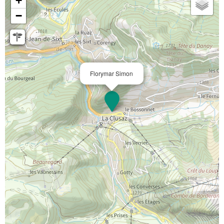
+
−
Florymar Simon