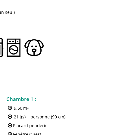
n seul)
Chambre 1
:
9.50
m²
2
lit(s) 1 personne (90 cm)
Placard penderie
Fenêtre
Ouest