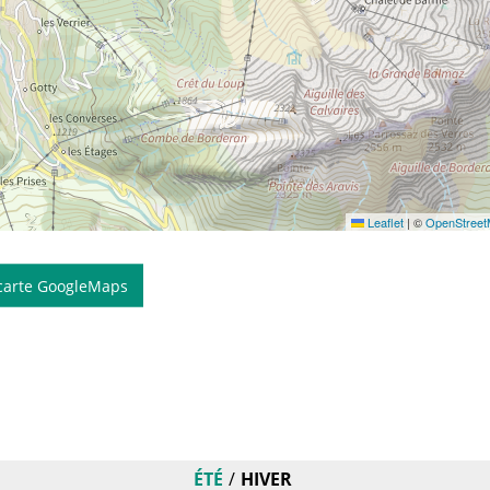
Leaflet
|
©
OpenStree
 carte GoogleMaps
ÉTÉ
HIVER