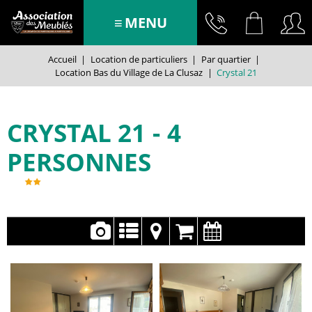
MENU
Accueil
|
Location de particuliers
|
Par quartier
|
Location Bas du Village de La Clusaz
|
Crystal 21
CRYSTAL 21
4
PERSONNES