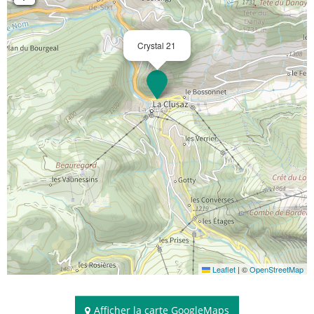
Crystal 21
Leaflet
|
©
OpenStreetMap
Afficher la carte GoogleMaps