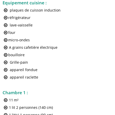
Equipement cuisine
:
plaques de cuisson induction
réfrigérateur
lave-vaisselle
four
micro-ondes
A grains
cafetière électrique
bouilloire
Grille-pain
appareil fondue
appareil raclette
Chambre 1
:
11
m²
1
lit 2 personnes (140 cm)
1
lit(s) 1 personne (90 cm)