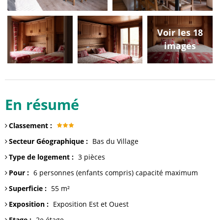
Voir les 18
images
En résumé
Classement
:
Secteur Géographique
:
Bas du Village
Type de logement
:
3 pièces
Pour
:
6 personnes (enfants compris)
capacité maximum
Superficie
:
55
m²
Exposition
:
Exposition Est et Ouest
Etage
:
2e étage