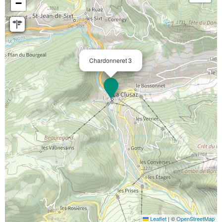
−
Chardonneret 3
Leaflet
|
©
OpenStreetMap