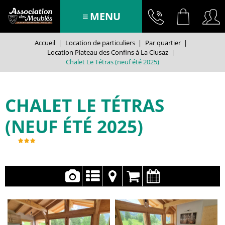
MENU
Accueil
|
Location de particuliers
|
Par quartier
|
Location Plateau des Confins à La Clusaz
|
Chalet Le Tétras (neuf été 2025)
CHALET LE TÉTRAS
(NEUF ÉTÉ 2025)