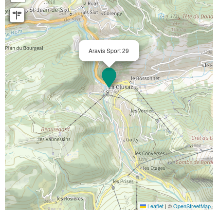
Aravis Sport 29
Leaflet
|
©
OpenStreetMap