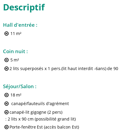
Descriptif
Hall d'entrée
:
11
m²
Coin nuit
:
5
m²
2 lits superposés x 1 pers.(lit haut interdit -6ans)
de 90
Séjour/Salon
:
18
m²
canapé/fauteuils d'agrément
canapé-lit gigogne (2 pers)
: 2 lits x 90 cm (possibilité grand lit)
Porte-fenêtre
Est (accès balcon Est)