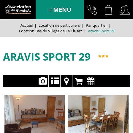
MENU
Accueil
|
Location de particuliers
|
Par quartier
|
Location Bas du Village de La Clusaz
|
Aravis Sport 29
ARAVIS SPORT 29