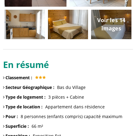
Voir les 14
images
En résumé
Classement
:
Secteur Géographique
:
Bas du Village
Type de logement
:
3 pièces + Cabine
Type de location
:
Appartement dans résidence
Pour
:
8 personnes (enfants compris)
capacité maximum
Superficie
:
66
m²
Exposition
:
Exposition Est