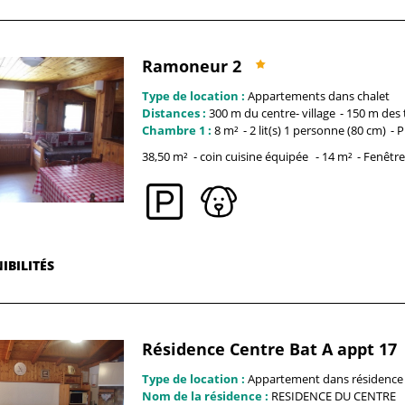
Ramoneur 2
Type de location :
Appartements dans chalet
Distances :
300 m du centre-
village
150 m des 
Chambre 1 :
8
m²
2
lit(s) 1 personne (80 cm)
P
38,50
m²
coin cuisine équipée
14
m²
Fenêtre
IBILITÉS
Résidence Centre Bat A appt 17
Type de location :
Appartement dans résidence
Nom de la résidence :
RESIDENCE DU CENTRE