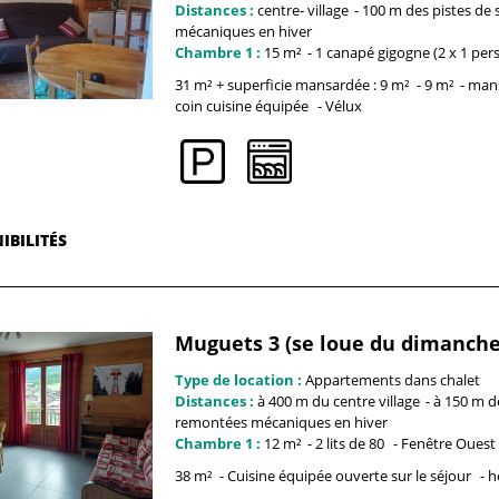
Distances :
centre-
village
100 m
des pistes de s
mécaniques en hiver
Chambre 1 :
15
m²
1 canapé gigogne (2 x 1 per
31 m² + superficie mansardée : 9
m²
9
m²
man
coin cuisine équipée
Vélux
IBILITÉS
Muguets 3 (se loue du dimanche 
Type de location :
Appartements dans chalet
Distances :
à 400 m du centre
village
à 150 m
d
remontées mécaniques en hiver
Chambre 1 :
12
m²
2 lits de 80
Fenêtre
Ouest
38
m²
Cuisine équipée ouverte sur le séjour
h