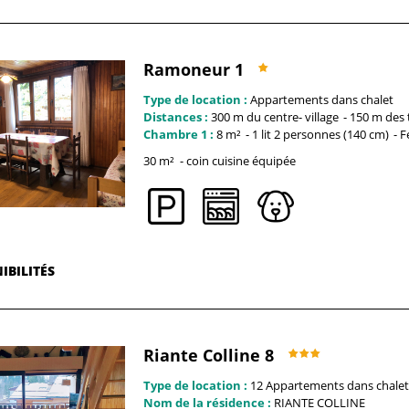
Ramoneur 1
Type de location :
Appartements dans chalet
Distances :
300 m du centre-
village
150 m des 
Chambre 1 :
8
m²
1
lit 2 personnes (140 cm)
F
30
m²
coin cuisine équipée
IBILITÉS
Riante Colline 8
Type de location :
12
Appartements dans chalet
Nom de la résidence :
RIANTE COLLINE