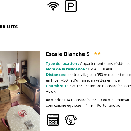
IBILITÉS
Escale Blanche 5
Type de location :
Appartement dans résidence
Nom de la résidence :
ESCALE BLANCHE
Distances :
centre-
village
: 350 m
des pistes de 
en hiver
30 m
d'un arrêt navettes en hiver
Chambre 1 :
3,80
m²
chambre mansardée
accè
Vélux
48 m² dont 14 mansardés
m²
3,80
m²
mansar
coin cuisine équipée
4
m²
Porte-fenêtre