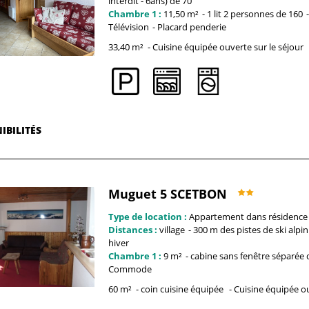
interdit - 6ans)
de 70
Chambre 1 :
11,50
m²
1 lit 2 personnes
de 160
Télévision
Placard penderie
33,40
m²
Cuisine équipée ouverte sur le séjour
IBILITÉS
Muguet 5 SCETBON
Type de location :
Appartement dans résidence
Distances :
village
300 m
des pistes de ski alpin
hiver
Chambre 1 :
9
m²
cabine
sans fenêtre séparée 
Commode
60
m²
coin cuisine équipée
Cuisine équipée ou