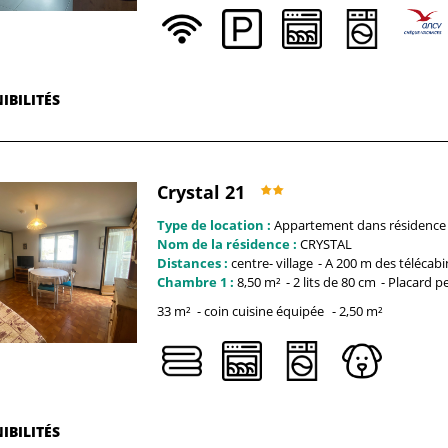
IBILITÉS
Crystal 21
Type de location :
Appartement dans résidence
Nom de la résidence :
CRYSTAL
Distances :
centre-
village
A 200 m des télécabi
Chambre 1 :
8,50
m²
2 lits de 80
cm
Placard p
33
m²
coin cuisine équipée
2,50
m²
IBILITÉS