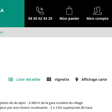
LA
04 50 02 43 29
Mon panier
Mon compte
saz
Liste détaillée
Vignette
Affichage carte
pistes de ski alpin
à 900 m
de la gare routière du village
jour par une cloison coulissante
2 x 2 lits superposés (lit haut