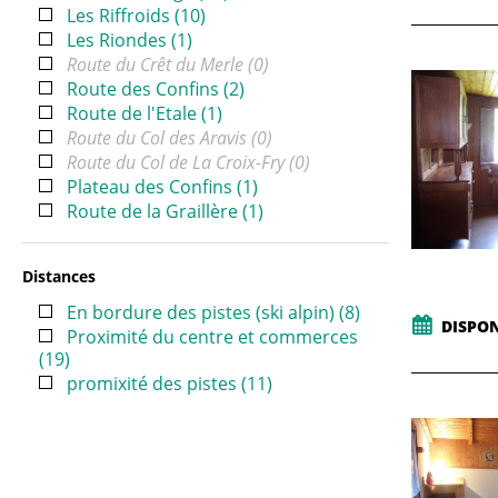
Les Riffroids
(
10
)
Les Riondes
(
1
)
Route du Crêt du Merle
(
0
)
Route des Confins
(
2
)
Route de l'Etale
(
1
)
Route du Col des Aravis
(
0
)
Route du Col de La Croix-Fry
(
0
)
Plateau des Confins
(
1
)
Route de la Graillère
(
1
)
Distances
En bordure des pistes (ski alpin)
(
8
)
DISPON
Proximité du centre et commerces
(
19
)
promixité des pistes
(
11
)