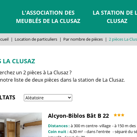
L'ASSOCIATION DES
LA STATION DE 
MEUBLÉS DE LA CLUSAZ
CLUSAZ
cueil
|
Location de particuliers
|
Par nombre de pièces
|
2 pièces La Clu
S LA CLUSAZ
rchez un 2 pièces à La Clusaz ?
notre liste de deux pièces dans la station de La Clusaz.
LTATS
Alcyon-Biblos Bât B 22
Distances :
à 300 m centre-
village
à 150 m
des 
Coin nuit :
4,30
m²
dans l'entrée
séparé du sé