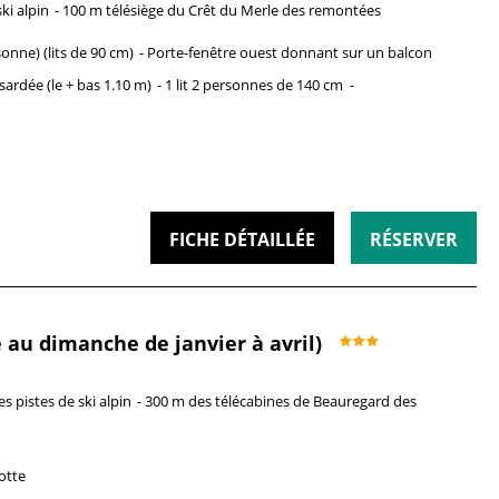
ki alpin
100 m télésiège du Crêt du Merle
des remontées
sonne)
(lits de 90 cm)
Porte-fenêtre
ouest donnant sur un balcon
sardée
(le + bas 1.10 m)
1 lit 2 personnes
de 140 cm
FICHE DÉTAILLÉE
RÉSERVER
au dimanche de janvier à avril)
es pistes de ski alpin
300 m des télécabines de Beauregard
des
otte