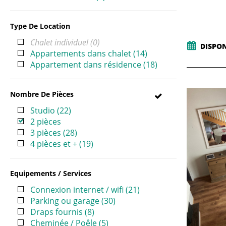
Type De Location
Chalet individuel
(
0
)
DISPON
Appartements dans chalet
(
14
)
Appartement dans résidence
(
18
)
Nombre De Pièces
Studio
(
22
)
2 pièces
3 pièces
(
28
)
4 pièces et +
(
19
)
Equipements / Services
Connexion internet / wifi
(
21
)
Parking ou garage
(
30
)
Draps fournis
(
8
)
Cheminée / Poêle
(
5
)