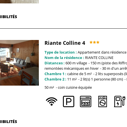
IBILITÉS
Riante Colline 4
Type de location :
Appartement dans résidence
Nom de la résidence :
RIANTE COLLINE
Distances :
600 m
village
150 m (piste des Riffr
remontées mécaniques en hiver
30 m
d'un arrê
Chambre 1 :
cabine
de 5 m²
2 lits superposés (l
Chambre 2 :
11
m²
2
lit(s) 1 personne (80 cm)
50
m²
coin cuisine équipée
IBILITÉS