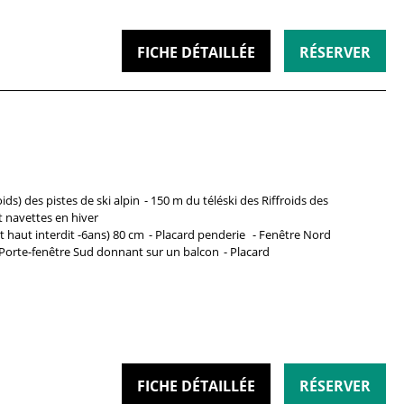
FICHE DÉTAILLÉE
RÉSERVER
oids)
des pistes de ski alpin
150 m du téléski des Riffroids
des
t navettes en hiver
it haut interdit -6ans)
80 cm
Placard penderie
Fenêtre
Nord
Porte-fenêtre
Sud donnant sur un balcon
Placard
FICHE DÉTAILLÉE
RÉSERVER