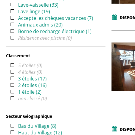
Lave-vaisselle
(
33
)
Lave linge
(
19
)
DISPON
Accepte les chèques vacances
(
7
)
Animaux admis
(
20
)
Borne de recharge électrique
(
1
)
Résidence avec piscine
(
0
)
Classement
5 étoiles
(
0
)
4 étoiles
(
0
)
3 étoiles
(
17
)
2 étoiles
(
16
)
1 étoile
(
2
)
non classé
(
0
)
Secteur Géographique
Bas du Village
(
8
)
DISPON
Haut du Village
(
12
)