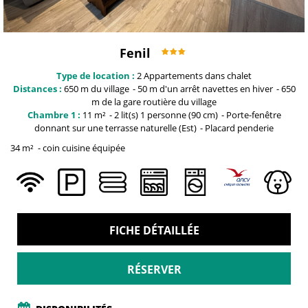
Fenil
Type de location :
2
Appartements dans chalet
Distances :
650 m du
village
50 m
d'un arrêt navettes en hiver
650
m
de la gare routière du village
Chambre 1 :
11
m²
2
lit(s) 1 personne (90 cm)
Porte-fenêtre
donnant sur une terrasse naturelle (Est)
Placard penderie
34
m²
coin cuisine équipée
FICHE DÉTAILLÉE
RÉSERVER