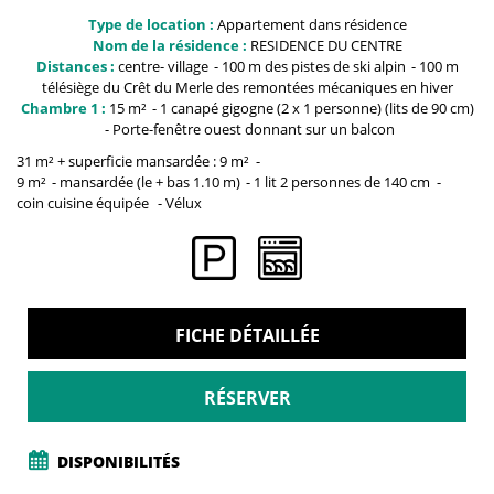
Type de location :
Appartement dans résidence
Nom de la résidence :
RESIDENCE DU CENTRE
Distances :
centre-
village
100 m
des pistes de ski alpin
100 m
télésiège du Crêt du Merle
des remontées mécaniques en hiver
Chambre 1 :
15
m²
1 canapé gigogne (2 x 1 personne)
(lits de 90 cm)
Porte-fenêtre
ouest donnant sur un balcon
31 m² + superficie mansardée : 9
m²
9
m²
mansardée
(le + bas 1.10 m)
1 lit 2 personnes
de 140 cm
coin cuisine équipée
Vélux
FICHE DÉTAILLÉE
RÉSERVER
DISPONIBILITÉS