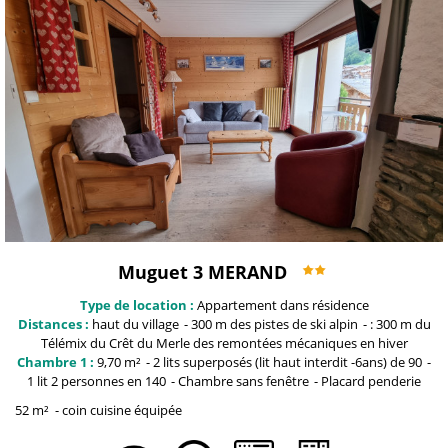
Muguet 3 MERAND
Type de location :
Appartement dans résidence
Distances :
haut du
village
300 m
des pistes de ski alpin
: 300 m du
Télémix du Crêt du Merle
des remontées mécaniques en hiver
Chambre 1 :
9,70
m²
2 lits superposés (lit haut interdit -6ans)
de 90
1 lit 2 personnes
en 140
Chambre sans fenêtre
Placard penderie
52
m²
coin cuisine équipée