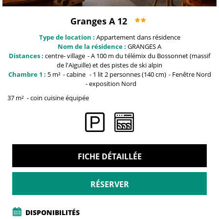
Granges A 12
Type de location :
Appartement dans résidence
Nom de la résidence :
GRANGES A
Distances :
centre-
village
A 100 m du télémix du Bossonnet (massif
de l'Aiguille) et
des pistes de ski alpin
Chambre 1 :
5
m²
cabine
1
lit 2 personnes (140 cm)
Fenêtre
Nord
exposition
Nord
37
m²
coin cuisine équipée
FICHE DÉTAILLÉE
RÉSERVER
DISPONIBILITÉS