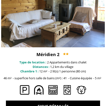
Méridien 2
Type de location :
2
Appartements dans chalet
Distances :
1,2 km du
village
Chambre 1 :
12
m²
2
lit(s) 1 personne (80 cm)
46
m²
superficie hors salle de bains (m²) :
41
Cuisine équipée
5
m²