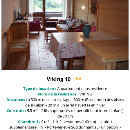
Viking 10
Type de location :
Appartement dans résidence
Nom de la résidence :
VIKING
Distances :
à 300 m du centre
village
300 m (Bossonnet)
des pistes
de ski alpin
20 m
d'un arrêt navettes en hiver
Coin nuit :
5,5
m²
2 lits superposés x 1 pers.(lit haut interdit -6ans)
de 70 cm
Chambre 1 :
9
m²
1
lit 2 personnes (140 cm)
confort
supplémentaire :
TV
Porte-fenêtre
Sud donnant sur un balcon