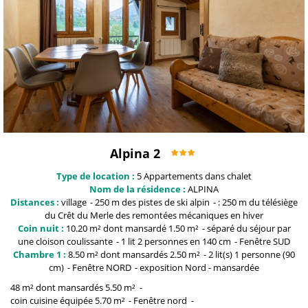
Alpina 2
Type de location :
5
Appartements dans chalet
Nom de la résidence :
ALPINA
Distances :
village
250 m
des pistes de ski alpin
: 250 m du télésiège
du Crêt du Merle
des remontées mécaniques en hiver
Coin nuit :
10.20 m² dont mansardé 1.50
m²
séparé du séjour par
une cloison coulissante
1 lit 2 personnes
en 140 cm
Fenêtre
SUD
Chambre 1 :
8.50 m² dont mansardés 2.50
m²
2
lit(s) 1 personne (90
cm)
Fenêtre
NORD
exposition
Nord - mansardée
48 m² dont mansardés 5.50
m²
coin cuisine équipée
5.70 m²
Fenêtre
nord