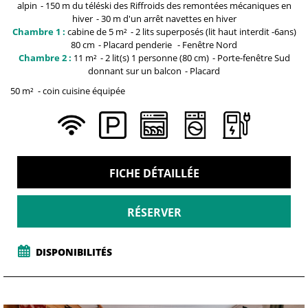
alpin
150 m du téléski des Riffroids
des remontées mécaniques en
hiver
30 m
d'un arrêt navettes en hiver
Chambre 1 :
cabine
de 5 m²
2 lits superposés (lit haut interdit -6ans)
80 cm
Placard penderie
Fenêtre
Nord
Chambre 2 :
11
m²
2
lit(s) 1 personne (80 cm)
Porte-fenêtre
Sud
donnant sur un balcon
Placard
50
m²
coin cuisine équipée
FICHE DÉTAILLÉE
RÉSERVER
DISPONIBILITÉS