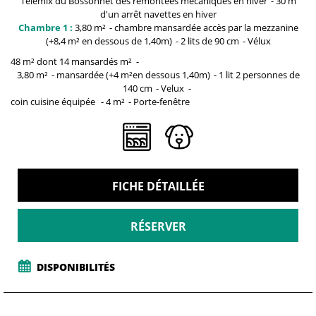
Télémix du Bossonnet
des remontées mécaniques en hiver
30 m
d'un arrêt navettes en hiver
Chambre 1 :
3,80
m²
chambre mansardée
accès par la mezzanine
(+8,4 m² en dessous de 1,40m)
2
lits de 90 cm
Vélux
48 m² dont 14 mansardés
m²
3,80
m²
mansardée
(+4 m²en dessous 1,40m)
1 lit 2 personnes
de
140 cm
Velux
coin cuisine équipée
4
m²
Porte-fenêtre
FICHE DÉTAILLÉE
RÉSERVER
DISPONIBILITÉS