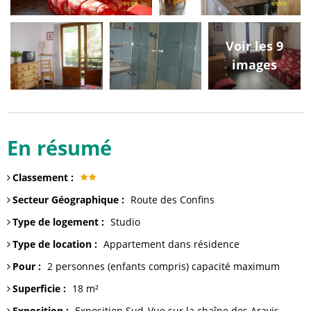
Voir les 9
images
En résumé
Classement
:
Secteur Géographique
:
Route des Confins
Type de logement
:
Studio
Type de location
:
Appartement dans résidence
Pour
:
2 personnes (enfants compris)
capacité maximum
Superficie
:
18
m²
Exposition
:
Exposition Sud
Vue sur
la chaîne des Aravis