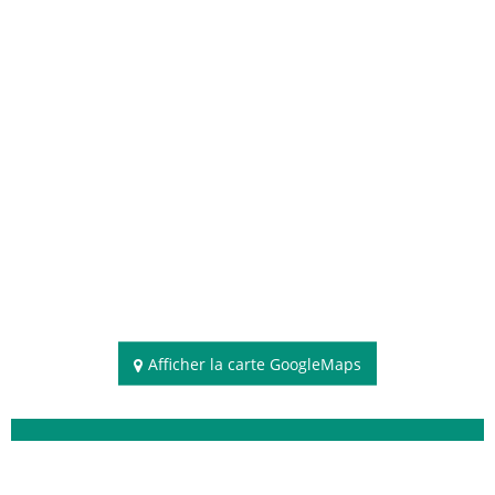
Afficher la carte GoogleMaps
Disponibilités