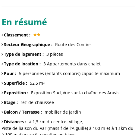
En résumé
Classement
:
Secteur Géographique
:
Route des Confins
Type de logement
:
3 pièces
Type de location
:
3
Appartements dans chalet
Pour
:
5 personnes (enfants compris)
capacité maximum
Superficie
:
52,5
m²
Exposition
:
Exposition Sud
Vue sur
la chaîne des Aravis
Etage
:
rez-de-chaussée
Balcon / Terrasse
:
mobilier de jardin
Distances
:
à 1,3 km du centre-
village
Piste de liaison du Var (massif de l'Aiguille) à 100 m et à 1,1km d
à 100 m
d'un arrêt navettes en hiver