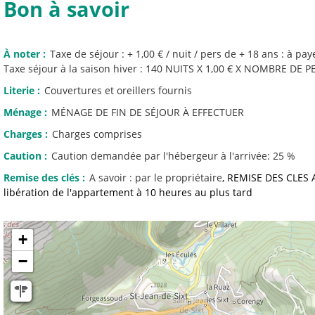
Bon à savoir
À noter
:
Taxe de séjour : + 1,00 € / nuit / pers de + 18 ans : à paye
Taxe séjour à la saison hiver
: 140 NUITS X 1,00 € X NOMBRE DE 
Literie
:
Couvertures et oreillers fournis
Ménage
:
MÉNAGE DE FIN DE SÉJOUR À EFFECTUER
Charges
:
Charges comprises
Caution
:
Caution demandée par l'hébergeur à l'arrivée:
25 %
Remise des clés
:
A savoir :
par le propriétaire
REMISE DES CLES A
libération de l'appartement à 10 heures au plus tard
+
−