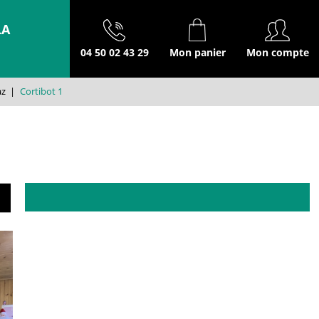
LA
04 50 02 43 29
Mon panier
Mon compte
az
|
Cortibot 1