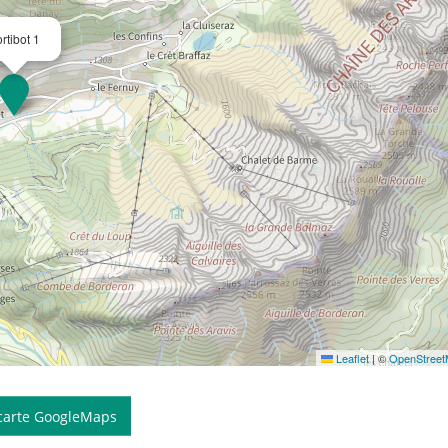
rtibot 1
Leaflet
|
©
OpenStree
 carte GoogleMaps