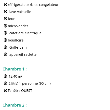
réfrigérateur
/bloc congélateur
lave-vaisselle
four
micro-ondes
cafetière électrique
bouilloire
Grille-pain
appareil raclette
Chambre 1
:
12,40
m²
2
lit(s) 1 personne (90 cm)
Fenêtre
OUEST
Chambre 2
: