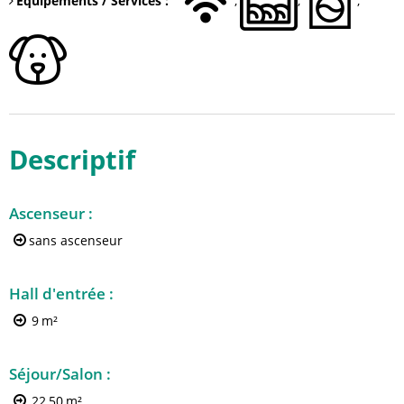
Equipements / Services
:
Descriptif
Ascenseur
:
sans ascenseur
Hall d'entrée
:
9
m²
Séjour/Salon
:
22,50
m²