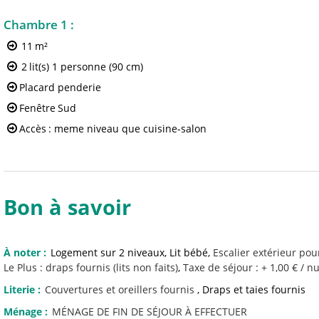
Chambre 1
:
11
m²
2
lit(s) 1 personne (90 cm)
Placard penderie
Fenêtre
Sud
Accès
: meme niveau que cuisine-salon
Bon à savoir
À noter
:
Logement sur 2 niveaux
Lit bébé
Escalier extérieur pou
Le Plus :
draps fournis (lits non faits)
Taxe de séjour : + 1,00 € / nu
Literie
:
Couvertures et oreillers fournis
Draps et taies fournis
Ménage
:
MÉNAGE DE FIN DE SÉJOUR À EFFECTUER