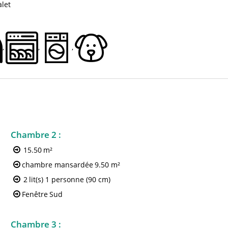
alet
Chambre 2
:
15.50
m²
chambre mansardée
9.50 m²
2
lit(s) 1 personne (90 cm)
Fenêtre
Sud
Chambre 3
: