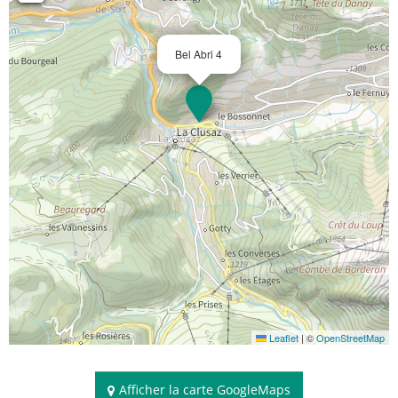
Bel Abri 4
Leaflet
|
©
OpenStreetMap
Afficher la carte GoogleMaps