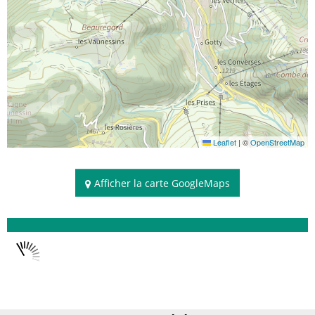
Leaflet
|
©
OpenStreetMap
Afficher la carte GoogleMaps
Disponibilités