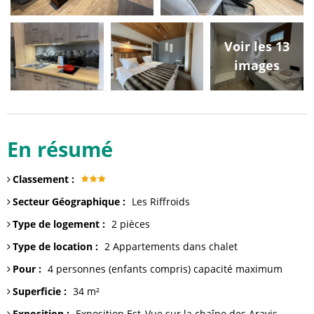
Voir les 13
images
En résumé
Classement
:
Secteur Géographique
:
Les Riffroids
Type de logement
:
2 pièces
Type de location
:
2
Appartements dans chalet
Pour
:
4 personnes (enfants compris)
capacité maximum
Superficie
:
34
m²
Exposition
:
Exposition Est
Vue sur
la chaîne des Aravis