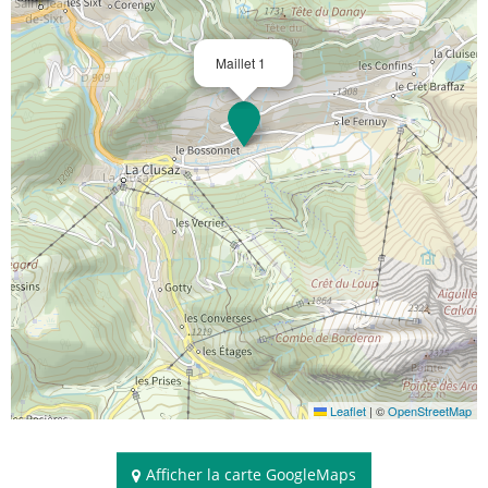
Maillet 1
Leaflet
|
©
OpenStreetMap
Afficher la carte GoogleMaps