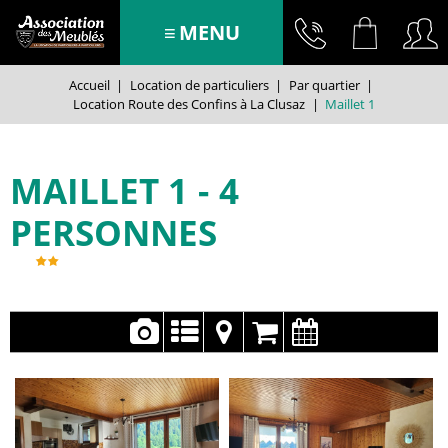
MENU
Accueil
|
Location de particuliers
|
Par quartier
|
Location Route des Confins à La Clusaz
|
Maillet 1
MAILLET 1
4
PERSONNES